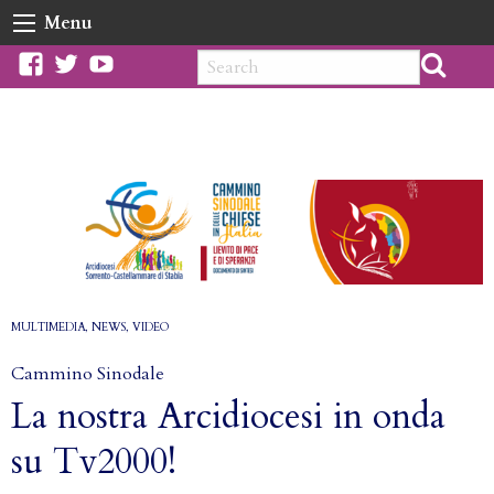
Skip
Menu
to
content
facebook
twitter
youtube
MULTIMEDIA
,
NEWS
,
VIDEO
Cammino Sinodale
La nostra Arcidiocesi in onda
su Tv2000!