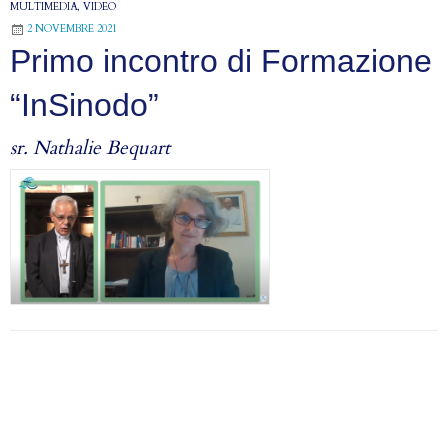
MULTIMEDIA
,
VIDEO
in
2 NOVEMBRE 2021
onda
Primo incontro di Formazione
su
Tv2000!
“InSinodo”
sr. Nathalie Bequart
P
o
s