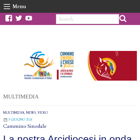
Skip
Menu
to
content
facebook
twitter
youtube
MULTIMEDIA
MULTIMEDIA
,
NEWS
,
VIDEO
5 GIUGNO 2024
Cammino Sinodale
La nostra Arcidiocesi in onda