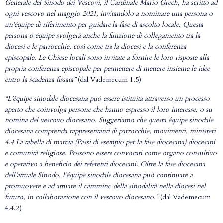
Generale del Sinodo dei Vescovi, il Cardinale Mario Grech, ha scritto ad
ogni vescovo nel maggio 2021, invitandolo a nominare una persona o
un’équipe di riferimento per guidare la fase di ascolto locale. Questa
persona o équipe svolgerà anche la funzione di collegamento tra la
diocesi e le parrocchie, così come tra la diocesi e la conferenza
episcopale.
Le Chiese locali sono invitate a fornire le loro risposte alla
propria conferenza episcopale per permettere di mettere insieme le idee
entro la scadenza fissata”
(dal Vademecum 1.5)
“L’équipe sinodale diocesana può essere istituita attraverso un processo
aperto che coinvolga persone che hanno espresso il loro interesse, o su
nomina del vescovo diocesano. Suggeriamo che questa équipe sinodale
diocesana comprenda rappresentanti di parrocchie, movimenti, ministeri
4.4 La tabella di marcia (Passi di esempio per la fase diocesana) diocesani
e comunità religiose. Possono essere convocati come organo consultivo
e operativo a beneficio dei referenti diocesani. Oltre la fase diocesana
dell’attuale Sinodo, l’équipe sinodale diocesana può continuare a
promuovere e ad attuare il cammino della sinodalità nella diocesi nel
futuro, in collaborazione con il vescovo diocesano.”
(dal Vademecum
4.4.2)