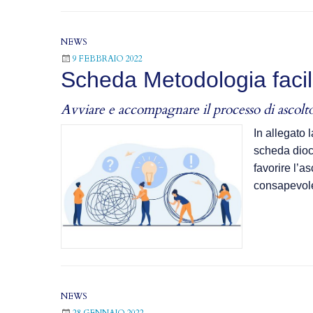
NEWS
9 FEBBRAIO 2022
Scheda Metodologia facili
Avviare e accompagnare il processo di ascolt
In allegato
scheda dioce
favorire l’a
consapevole
NEWS
28 GENNAIO 2022