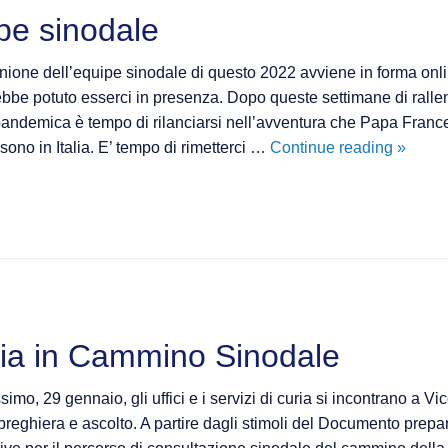
ipe sinodale
unione dell’equipe sinodale di questo 2022 avviene in forma onl
ebbe potuto esserci in presenza. Dopo queste settimane di ralle
pandemica è tempo di rilanciarsi nell’avventura che Papa France
Incontr
ono in Italia. E’ tempo di rimetterci …
Continue reading
»
online
per
l’Equip
sinoda
Curia in Cammino Sinodale
imo, 29 gennaio, gli uffici e i servizi di curia si incontrano a 
 preghiera e ascolto. A partire dagli stimoli del Documento pre