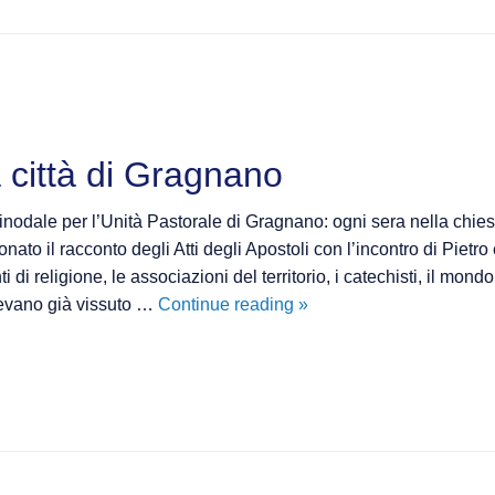
 città di Gragnano
inodale per l’Unità Pastorale di Gragnano: ogni sera nella chie
nato il racconto degli Atti degli Apostoli con l’incontro di Pietro e
i di religione, le associazioni del territorio, i catechisti, il mondo
Il
vevano già vissuto …
Continue reading
»
cammino
sinodale
nella
città
di
Gragnano