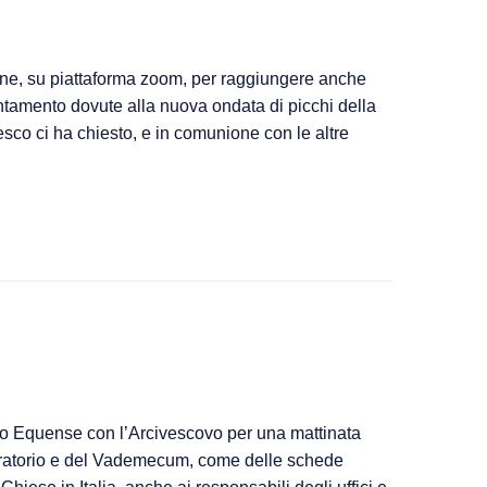
ine, su piattaforma zoom, per raggiungere anche
ntamento dovute alla nuova ondata di picchi della
sco ci ha chiesto, e in comunione con le altre
o
e
le
Vico Equense con l’Arcivescovo per una mattinata
paratorio e del Vademecum, come delle schede