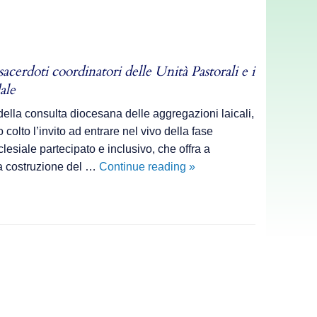
acerdoti coordinatori delle Unità Pastorali e i
ale
lla consulta diocesana delle aggregazioni laicali,
o colto l’invito ad entrare nel vivo della fase
siale partecipato e inclusivo, che offra a
Continua
lla costruzione del …
Continue reading
»
il
cammino
di
ascolto
sinodale
diocesano
: