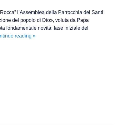
 Rocca” l’Assemblea della Parrocchia dei Santi
zione del popolo di Dio», voluta da Papa
a fondamentale novità: fase iniziale del
Assemblea
ntinue reading
»
sinodale
Parrocchia
dei
SS.
Prisco
e
Agnello: