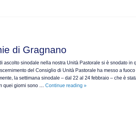
hie di Gragnano
i ascolto sinodale nella nostra Unità Pastorale si è snodato in q
 discernimento del Consiglio di Unità Pastorale ha messo a fuoc
nte, la settimana sinodale – dal 22 al 24 febbraio – che è stata i
Il
in quei giorni sono …
Continue reading
»
cammino
delle
parrocchie
di
Gragnano