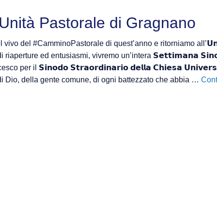
’Unità Pastorale di Gragnano
 vivo del #CamminoPastorale di quest’anno e ritorniamo all’𝗨𝗻
i riaperture ed entusiasmi, vivremo un’intera 𝗦𝗲𝘁𝘁𝗶𝗺𝗮𝗻𝗮 𝗦𝗶𝗻
 per il 𝗦𝗶𝗻𝗼𝗱𝗼 𝗦𝘁𝗿𝗮𝗼𝗿𝗱𝗶𝗻𝗮𝗿𝗶𝗼 𝗱𝗲𝗹𝗹𝗮 𝗖𝗵𝗶𝗲𝘀𝗮 𝗨𝗻𝗶
di Dio, della gente comune, di ogni battezzato che abbia …
Cont