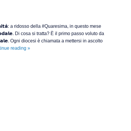
𝘁𝗮̀: a ridosso della #Quaresima, in questo mese
𝗼𝗱𝗮𝗹𝗲. Di cosa si tratta? È il primo passo voluto da
𝘃𝗲𝗿𝘀𝗮𝗹𝗲. Ogni diocesi è chiamata a mettersi in ascolto
Settimana
inue reading
»
Sinodale
per
l’Unità
Pastorale
di
Gragnano