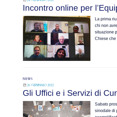
Incontro online per l’Equ
La prima ri
chi non avr
situazione 
Chiese che s
NEWS
26 GENNAIO 2022
Gli Uffici e i Servizi di 
Sabato pross
sinodale di