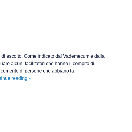
o di ascolto. Come indicato dal Vademecum e dalla
re alcuni facilitatori che hanno il compito di
mplicemente di persone che abbiano la
Scheda
tinue reading
»
Metodologia
facilitatori