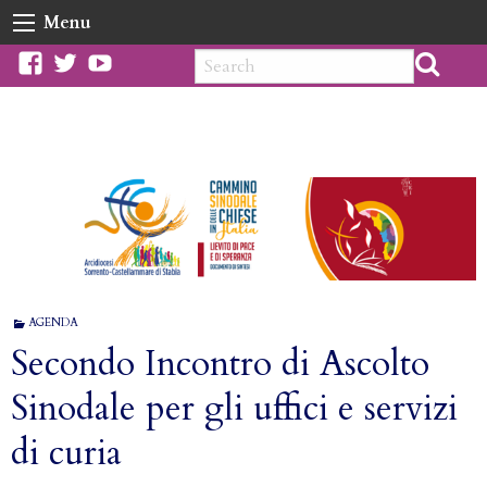
Skip
Menu
to
content
facebook
twitter
youtube
AGENDA
Secondo Incontro di Ascolto
Sinodale per gli uffici e servizi
di curia