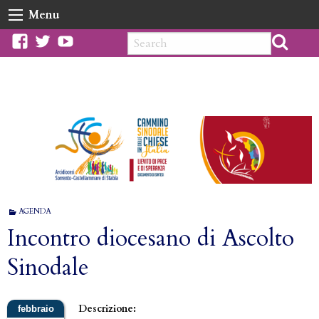
Skip
Menu
to
content
facebook
twitter
youtube
AGENDA
Incontro diocesano di Ascolto
Sinodale
Descrizione: