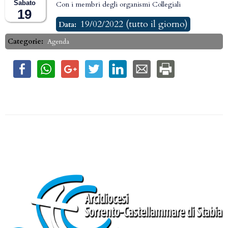
Sabato
Con i membri degli organismi Collegiali
19
19/02/2022
(tutto il giorno)
Data:
Categorie:
Agenda