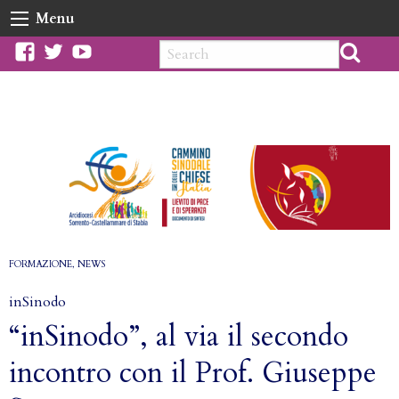
Skip
Menu
to
content
facebook
twitter
youtube
FORMAZIONE
,
NEWS
inSinodo
“inSinodo”, al via il secondo
incontro con il Prof. Giuseppe