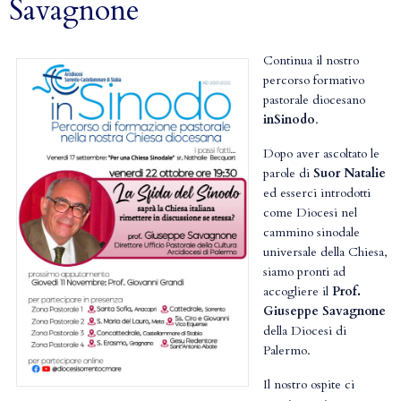
Savagnone
Continua il nostro
percorso formativo
pastorale diocesano
inSinodo
.
Dopo aver ascoltato le
parole di
Suor Natalie
ed esserci introdotti
come Diocesi nel
cammino sinodale
universale della Chiesa,
siamo pronti ad
accogliere il
Prof.
Giuseppe Savagnone
della Diocesi di
Palermo.
Il nostro ospite ci