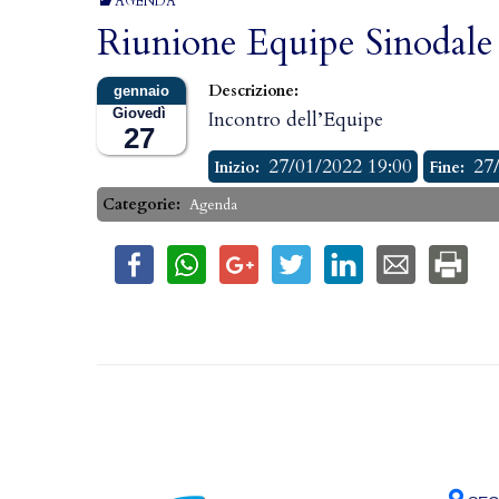
AGENDA
Riunione Equipe Sinodale
Descrizione:
Giovedì
Incontro dell’Equipe
27
27/01/2022 19:00
27
Inizio:
Fine:
Categorie:
Agenda