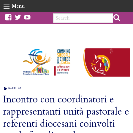
Skip
Menu
to
content
facebook
twitter
youtube
AGENDA
Incontro con coordinatori e
rappresentanti unità pastorale e
referenti diocesani coinvolti