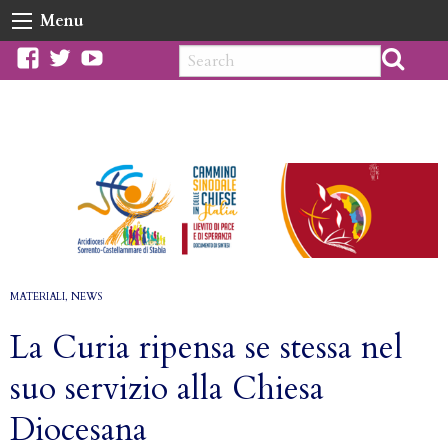
Skip
Menu
to
content
facebook
twitter
youtube
MATERIALI
,
NEWS
La Curia ripensa se stessa nel
suo servizio alla Chiesa
Diocesana