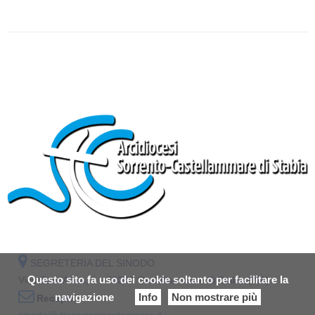
SEGRETERIA DEL SINODO
Questo sito fa uso dei cookie soltanto per facilitare la
Vico Sant'Anna, 1 - 80053 Castellammare di Stabia (NA)
navigazione
Info
Non mostrare più
Recapiti
sinodo@diocesisorrentocmare.it