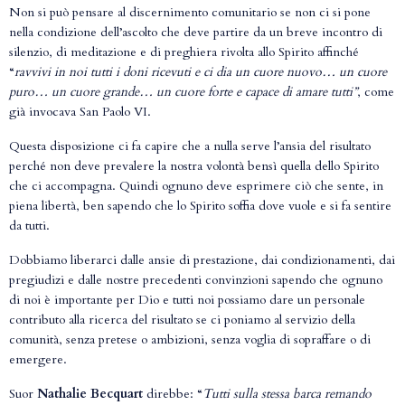
Non si può pensare al discernimento comunitario se non ci si pone
nella condizione dell’ascolto che deve partire da un breve incontro di
silenzio, di meditazione e di preghiera rivolta allo Spirito affinché
“
ravvivi in noi tutti i doni ricevuti e ci dia un cuore nuovo… un cuore
puro… un cuore grande… un cuore forte e capace di amare tutti”
, come
già invocava San Paolo VI.
Questa disposizione ci fa capire che a nulla serve l’ansia del risultato
perché non deve prevalere la nostra volontà bensì quella dello Spirito
che ci accompagna. Quindi ognuno deve esprimere ciò che sente, in
piena libertà, ben sapendo che lo Spirito soffia dove vuole e si fa sentire
da tutti.
Dobbiamo liberarci dalle ansie di prestazione, dai condizionamenti, dai
pregiudizi e dalle nostre precedenti convinzioni sapendo che ognuno
di noi è importante per Dio e tutti noi possiamo dare un personale
contributo alla ricerca del risultato se ci poniamo al servizio della
comunità, senza pretese o ambizioni, senza voglia di sopraffare o di
emergere.
Suor
Nathalie Becquart
direbbe: “
Tutti sulla stessa barca remando