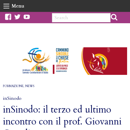
Skip
Menu
to
content
facebook
twitter
youtube
FORMAZIONE
,
NEWS
inSinodo
inSinodo: il terzo ed ultimo
incontro con il prof. Giovanni