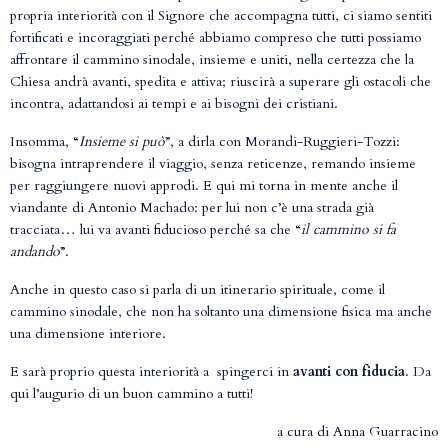
propria interiorità con il Signore che accompagna tutti, ci siamo sentiti
fortificati e incoraggiati perché abbiamo compreso che tutti possiamo
affrontare il cammino sinodale, insieme e uniti, nella certezza che la
Chiesa andrà avanti, spedita e attiva; riuscirà a superare gli ostacoli che
incontra, adattandosi ai tempi e ai bisogni dei cristiani.
Insomma, “
Insieme si può
”, a dirla con Morandi-Ruggieri-Tozzi:
bisogna intraprendere il viaggio, senza reticenze, remando insieme
per raggiungere nuovi approdi. E qui mi torna in mente anche il
viandante di Antonio Machado: per lui non c’è una strada già
tracciata… lui va avanti fiducioso perché sa che “
il cammino si fa
andando
”.
Anche in questo caso si parla di un itinerario spirituale, come il
cammino sinodale, che non ha soltanto una dimensione fisica ma anche
una dimensione interiore.
E sarà proprio questa interiorità a spingerci in
avanti con fiducia
. Da
qui l’augurio di un buon cammino a tutti!
a cura di Anna Guarracino