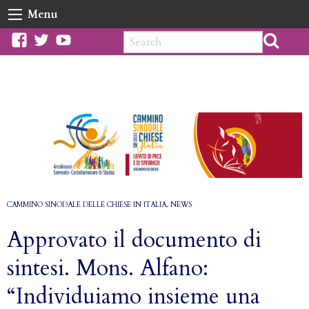
Skip
Menu
to
content
facebook
twitter
youtube
CAMMINO SINODALE DELLE CHIESE IN ITALIA
,
NEWS
Approvato il documento di
sintesi. Mons. Alfano:
“Individuiamo insieme una